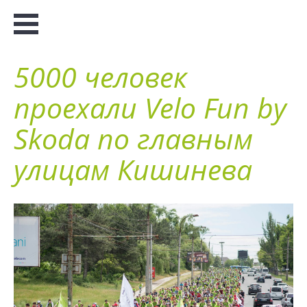
5000 человек
проехали Velo Fun by
Skoda по главным
улицам Кишинева