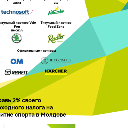
30км
км
итульный партнер Velo
Титульный партнер
Fun
Food Zone
Официальные партнеры
авь 2% своего
ходного налога на
итие спорта в Молдове