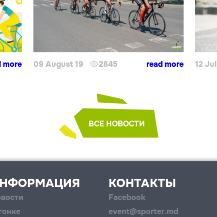
d more
09 August 19
2845
read more
12 Jul
ВСЕ НОВОСТИ
НФОРМАЦИЯ
КОНТАКТЫ
вости
Facebook
гонке
event@sporter.md