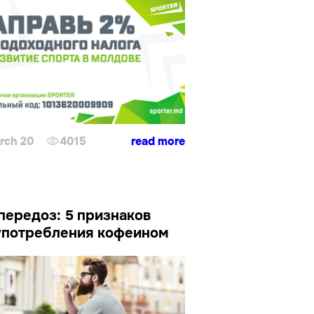
rch 20
4015
read more
передоз: 5 признаков
употребления кофеином