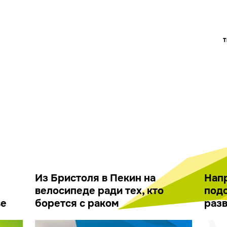
Т
Из Бристоля в Пекин на
Напр
велосипеде ради тех, кто
подо
ве
борется с раком
разв