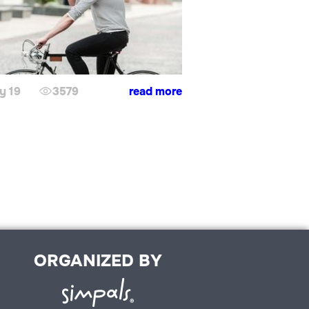
y 19
3579
read more
ORGANIZED BY