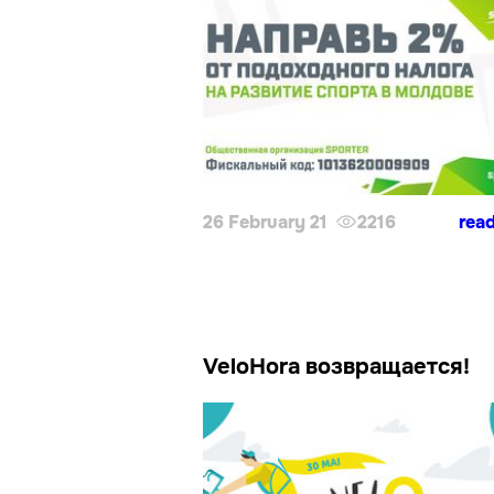
26 February 21
2216
rea
VeloHora возвращается!