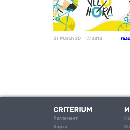
01 March 20
3813
rea
CRITERIUM
И
Регламент
Но
Карта
О 