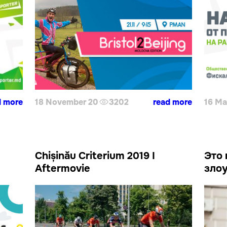
d more
18 November 20
3202
read more
16 Ma
Chișinău Criterium 2019 I
Это 
Aftermovie
зло