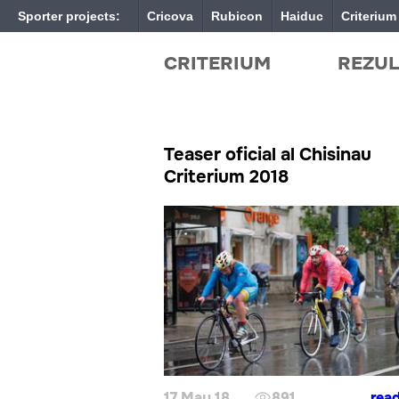
Sporter projects:
Cricova
Rubicon
Haiduc
Criterium
CRITERIUM
REZUL
Teaser oficial al Chisinau
Criterium 2018
17 May 18
891
rea