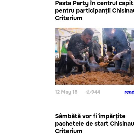
Pasta Party în centrul capit
pentru participanții Chisina
Criterium
12 May 18
944
rea
Sâmbătă vor fi împărțite
pachetele de start Chisina
Criterium