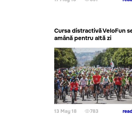
Cursa distractivă VeloFun s
amână pentru altă zi
13 May 18
783
rea