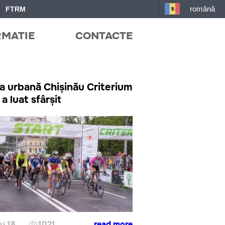
română
FTRM
RMATIE
CONTACTE
a urbană Chișinău Criterium
a luat sfârșit
y 18
1021
read more