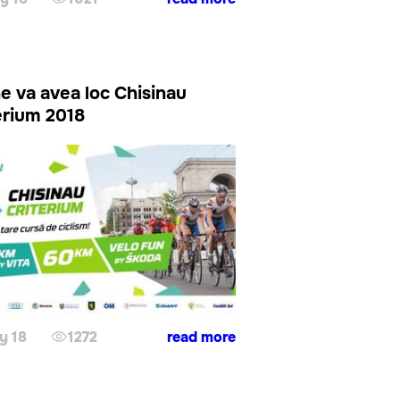
e va avea loc Chisinau
erium 2018
y 18
1272
read more