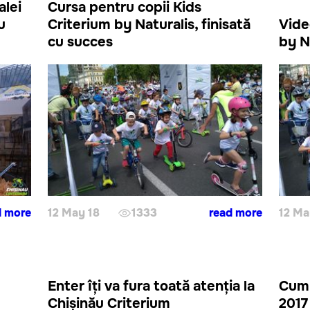
alei
Cursa pentru copii Kids
u
Criterium by Naturalis, finisată
Video
cu succes
by N
d more
12 May 18
1333
read more
12 Ma
u
Enter îți va fura toată atenția la
Cum 
Chișinău Criterium
2017