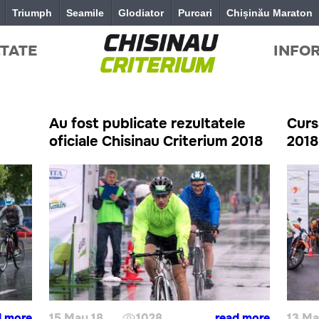
Triumph
Seamile
Glodiator
Purcari
Chișinău Maraton
TATE
INFO
Au fost publicate rezultatele
Curs
oficiale Chisinau Criterium 2018
2018 
d more
15 May 18
1028
read more
13 Ma