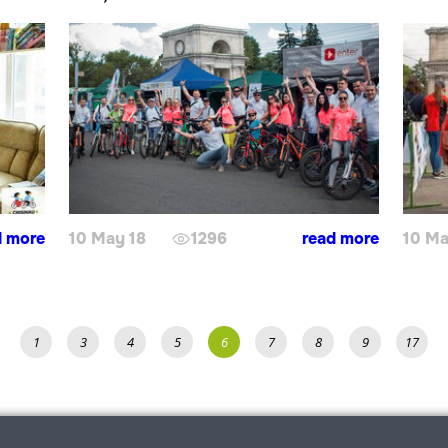
d more
10 May 18
1296
read more
10 Ma
1
3
4
5
6
7
8
9
17