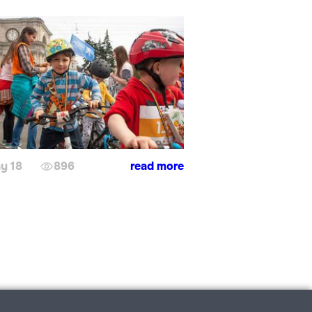
y 18
896
read more