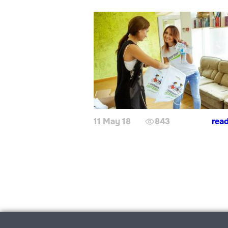
11 May 18
843
rea