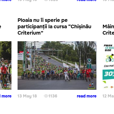
Ploaia nu îi sperie pe
e
participanții la cursa “Chișinău
Mâin
Criterium”
Crit
d more
13 May 18
1136
read more
12 Ma