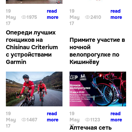
19
read
19
read
May
1975
more
May
2410
more
17
17
Опереди лучших
гонщиков на
Примите участие в
Chisinau Criterium
ночной
с устройствами
велопрогулке по
Garmin
Кишинёву
19
read
19
read
May
1467
more
May
1123
more
17
17
Аптечная сеть