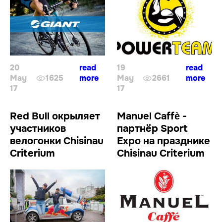
20
read
19
read
May
1625
more
May
2661
more
17
17
Red Bull окрыляет
Manuel Caffè -
участников
партнёр Sport
велогонки Chisinau
Expo на празднике
Criterium
Chisinau Criterium