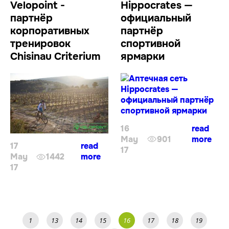
Velopoint -
Hippocrates —
партнёр
официальный
корпоративных
партнёр
тренировок
спортивной
Chisinau Criterium
ярмарки
16
read
May
901
more
17
read
17
May
1442
more
17
1
13
14
15
16
17
18
19