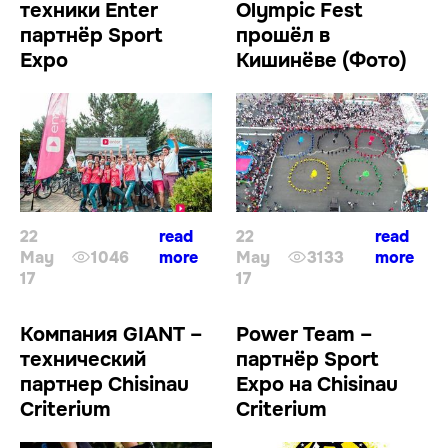
техники Enter
Olympic Fest
партнёр Sport
прошёл в
Expo
Кишинёве (Фото)
22
read
22
read
May
1046
more
May
3133
more
17
17
Компания GIANT –
Power Team –
технический
партнёр Sport
партнер Chisinau
Expo на Chisinau
Criterium
Criterium