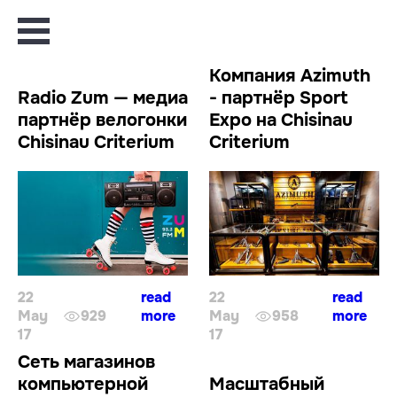
Компания Azimuth
Radio Zum — медиа
- партнёр Sport
партнёр велогонки
Expo на Chisinau
Chisinau Criterium
Criterium
22
read
22
read
May
929
more
May
958
more
17
17
Сеть магазинов
компьютерной
Масштабный