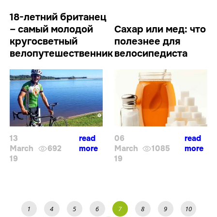
18-летний британец
– самый молодой
Сахар или мед: что
кругосветный
полезнее для
велопутешественник
велосипедиста
13
read
06
read
March
692
more
March
1085
more
19
19
1
4
5
6
7
8
9
10