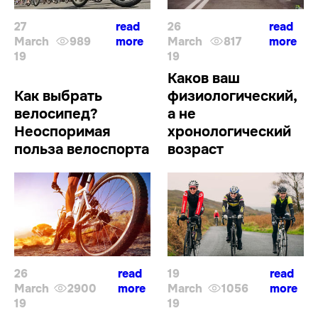
27
read
26
read
March
989
more
March
817
more
19
19
Каков ваш
Как выбрать
физиологический,
велосипед?
а не
Неоспоримая
хронологический
польза велоспорта
возраст
26
read
19
read
March
2900
more
March
1056
more
19
19