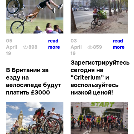
05
read
03
read
April
898
more
April
859
more
19
19
Зарегистрируйтесь
В Британии за
сегодня на
езду на
“Criterium” и
велосипеде будут
воспользуйтесь
платить £З000
низкой ценой!