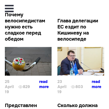
Почему
велосипедистам
Глава делегации
нужно есть
ЕС ездит по
сладкое перед
Кишиневу на
обедом
велосипеде
25
read
23
read
April
829
more
April
803
more
19
19
Представлен
Сколько должна