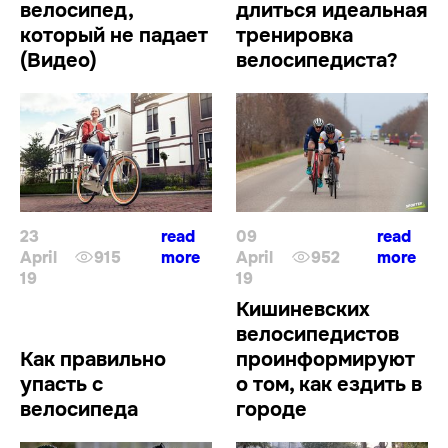
велосипед,
длиться идеальная
который не падает
тренировка
(Видео)
велосипедиста?
23
read
09
read
April
915
more
April
952
more
19
19
Кишиневских
велосипедистов
Как правильно
проинформируют
упасть с
о том, как ездить в
велосипеда
городе